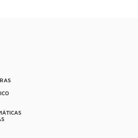
es
RAS
ICO
MÁTICAS
AS