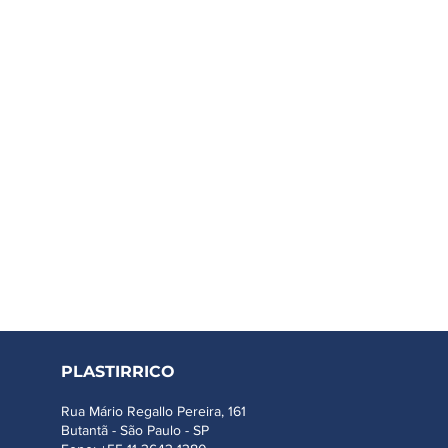
PLASTIRRICO
Rua Mário Regallo Pereira, 161
Butantã - São Paulo - SP