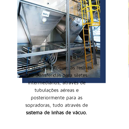
Dos silos de estoque, as resinas
são transferidas para siletes
intermediários, através de
tubulações aéreas e
posteriormente para as
sopradoras, tudo através de
sistema de linhas de vácuo.