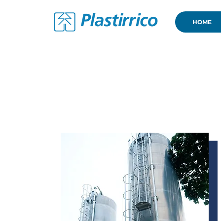
HOME
Equipamen
tos
e
Estrutura