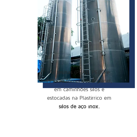
As resinas (PEAD, PEBD e
PP) são fornecidas à granel,
em caminhões silos e
estocadas na Plastirrico em
silos de aço inox.