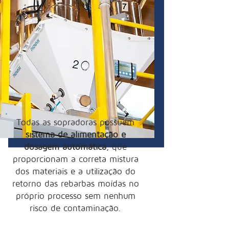
Todas as sopradoras possuem
sistema de alimentação e
dosagem automática
, que
proporcionam a correta mistura
dos materiais e a utilização do
retorno das rebarbas moídas no
próprio processo sem nenhum
risco de contaminação.